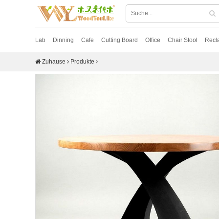
Lab
Dinning
Cafe
Cutting Board
Office
Chair Stool
Recl
Zuhause
Produkte