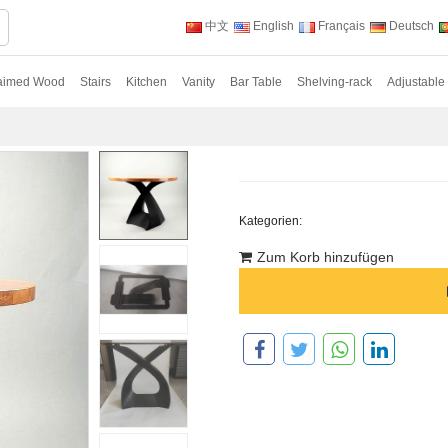
中文
English
Français
Deutsch
aimed Wood
Stairs
Kitchen
Vanity
Bar Table
Shelving-rack
Adjustable
Kategorien:
Zum Korb hinzufügen