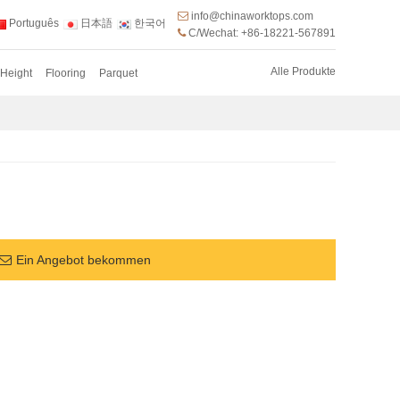
info@chinaworktops.com
Português
日本語
한국어
C/Wechat: +86-18221-567891
Alle Produkte
 Height
Flooring
Parquet
Ein Angebot bekommen